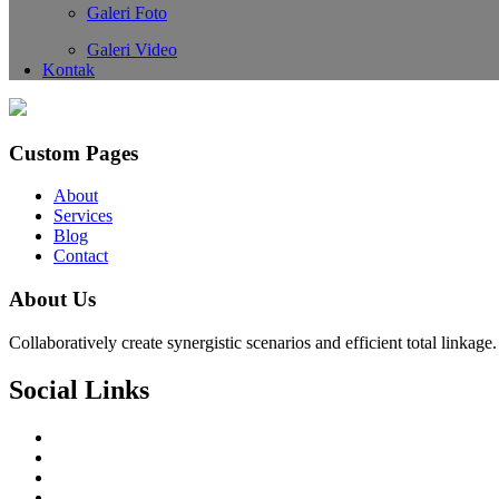
Galeri Foto
Galeri Video
Kontak
Custom Pages
About
Services
Blog
Contact
About Us
Collaboratively create synergistic scenarios and efficient total linkag
Social Links