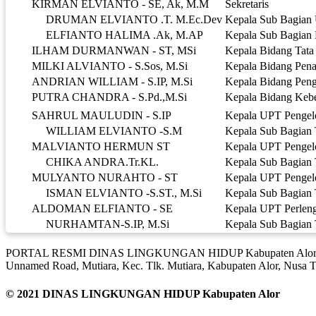
KIRMAN ELVIANTO - SE, Ak, M.M
Sekretaris
DRUMAN ELVIANTO .T. M.Ec.Dev
Kepala Sub Bagia
ELFIANTO HALIMA .Ak, M.AP
Kepala Sub Bagian
ILHAM DURMANWAN - ST, MSi
Kepala Bidang Tata
MILKI ALVIANTO - S.Sos, M.Si
Kepala Bidang Pena
ANDRIAN WILLIAM - S.IP, M.Si
Kepala Bidang Pen
PUTRA CHANDRA - S.Pd.,M.Si
Kepala Bidang Kebe
SAHRUL MAULUDIN - S.IP
Kepala UPT Pengel
WILLIAM ELVIANTO -S.M
Kepala Sub Bagian 
MALVIANTO HERMUN ST
Kepala UPT Pengel
CHIKA ANDRA.Tr.KL.
Kepala Sub Bagian
MULYANTO NURAHTO - ST
Kepala UPT Pengelo
ISMAN ELVIANTO -S.ST., M.Si
Kepala Sub Bagian 
ALDOMAN ELFIANTO - SE
Kepala UPT Perleng
NURHAMTAN-S.IP, M.Si
Kepala Sub Bagian
PORTAL RESMI DINAS LINGKUNGAN HIDUP Kabupaten Alo
Unnamed Road, Mutiara, Kec. Tlk. Mutiara, Kabupaten Alor, Nusa 
© 2021 DINAS LINGKUNGAN HIDUP Kabupaten Alor