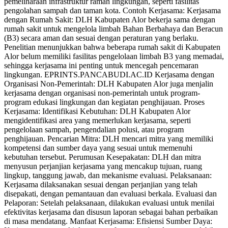
pemeliharaan infrastruktur ramah lingkungan, seperti fasilitas
pengolahan sampah dan taman kota. Contoh Kerjasama: Kerjasama
dengan Rumah Sakit: DLH Kabupaten Alor bekerja sama dengan
rumah sakit untuk mengelola limbah Bahan Berbahaya dan Beracun
(B3) secara aman dan sesuai dengan peraturan yang berlaku.
Penelitian menunjukkan bahwa beberapa rumah sakit di Kabupaten
Alor belum memiliki fasilitas pengelolaan limbah B3 yang memadai,
sehingga kerjasama ini penting untuk mencegah pencemaran
lingkungan. EPRINTS.PANCABUDI.AC.ID Kerjasama dengan
Organisasi Non-Pemerintah: DLH Kabupaten Alor juga menjalin
kerjasama dengan organisasi non-pemerintah untuk program-
program edukasi lingkungan dan kegiatan penghijauan. Proses
Kerjasama: Identifikasi Kebutuhan: DLH Kabupaten Alor
mengidentifikasi area yang memerlukan kerjasama, seperti
pengelolaan sampah, pengendalian polusi, atau program
penghijauan. Pencarian Mitra: DLH mencari mitra yang memiliki
kompetensi dan sumber daya yang sesuai untuk memenuhi
kebutuhan tersebut. Perumusan Kesepakatan: DLH dan mitra
menyusun perjanjian kerjasama yang mencakup tujuan, ruang
lingkup, tanggung jawab, dan mekanisme evaluasi. Pelaksanaan:
Kerjasama dilaksanakan sesuai dengan perjanjian yang telah
disepakati, dengan pemantauan dan evaluasi berkala. Evaluasi dan
Pelaporan: Setelah pelaksanaan, dilakukan evaluasi untuk menilai
efektivitas kerjasama dan disusun laporan sebagai bahan perbaikan
di masa mendatang. Manfaat Kerjasama: Efisiensi Sumber Daya: